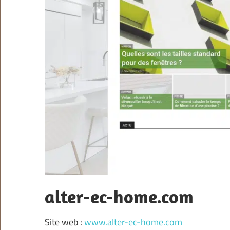
alter-ec-home.com
Site web :
www.alter-ec-home.com